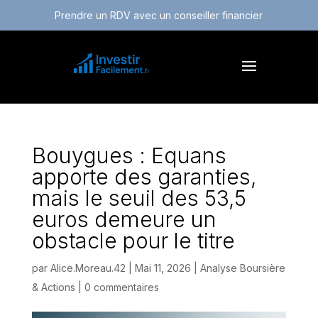
Prendre un RDV avec un conseiller financier
Bouygues : Equans
apporte des garanties,
mais le seuil des 53,5
euros demeure un
obstacle pour le titre
par
Alice.Moreau.42
|
Mai 11, 2026
|
Analyse Boursière
& Actions
|
0 commentaires