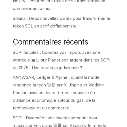
Nexity : les premiers fruits de sa transformation
commencent à mûrir
Solana : Deux nouvelles pistes pour transformer le
token SOL en actif déflationniste
Commentaires récents
SCPI fiscales : boostez vos impôts avec une
stratégie 💼📉
sur
Placer son argent dans les SCPI
en 2025 : Une stratégie judicieuse ?
ANYW3AR, Ledger & Alpine : quand la mode
rencontre la tech 🚀👗
sur
Xi Jinping et Vladimir
Poutine unissent leurs forces : nouvelle ère
d’alliance économique autour du gaz, de la
technologie et du commerce
SCPI : Diversifiez vos investissements pour
maximiser vos gains 🚀🏢
sur
Explorez le monde