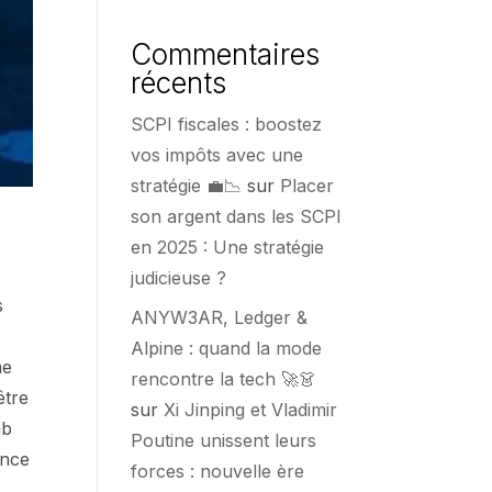
Commentaires
récents
SCPI fiscales : boostez
vos impôts avec une
stratégie 💼📉
sur
Placer
son argent dans les SCPI
en 2025 : Une stratégie
judicieuse ?
s
ANYW3AR, Ledger &
Alpine : quand la mode
me
rencontre la tech 🚀👗
être
sur
Xi Jinping et Vladimir
ab
Poutine unissent leurs
ence
forces : nouvelle ère