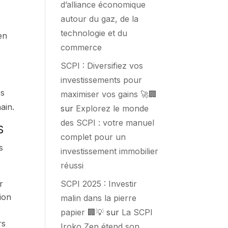
d’alliance économique
autour du gaz, de la
technologie et du
en
commerce
SCPI : Diversifiez vos
investissements pour
es
maximiser vos gains 🚀🏢
ain.
sur
Explorez le monde
des SCPI : votre manuel
s
complet pour un
s
investissement immobilier
réussi
SCPI 2025 : Investir
r
ion
malin dans la pierre
papier 🏢💡
sur
La SCPI
rs
Iroko Zen étend son