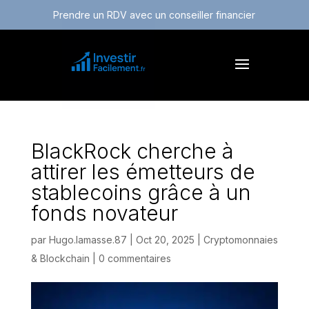
Prendre un RDV avec un conseiller financier
BlackRock cherche à
attirer les émetteurs de
stablecoins grâce à un
fonds novateur
par
Hugo.lamasse.87
|
Oct 20, 2025
|
Cryptomonnaies
& Blockchain
|
0 commentaires