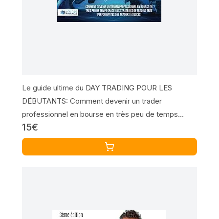
Le guide ultime du DAY TRADING POUR LES
DÉBUTANTS: Comment devenir un trader
professionnel en bourse en très peu de temps
15€
grâce aux stratégies de trading très performantes
des traders à succès