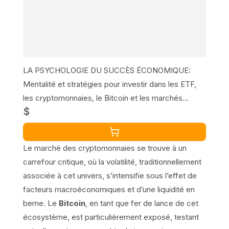
LA PSYCHOLOGIE DU SUCCÈS ÉCONOMIQUE:
Mentalité et stratégies pour investir dans les ETF,
les cryptomonnaies, le Bitcoin et les marchés
$
financiers sans être dominé par les émotions
Le marché des cryptomonnaies se trouve à un
carrefour critique, où la volatilité, traditionnellement
associée à cet univers, s’intensifie sous l’effet de
facteurs macroéconomiques et d’une liquidité en
berne. Le
Bitcoin
, en tant que fer de lance de cet
écosystème, est particulièrement exposé, testant