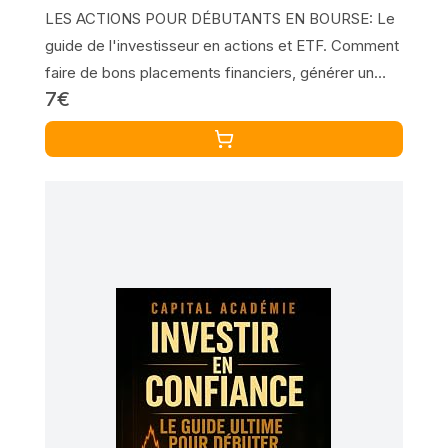
LES ACTIONS POUR DÉBUTANTS EN BOURSE: Le
guide de l'investisseur en actions et ETF. Comment
faire de bons placements financiers, générer un
7€
revenu passif et accéder à l'indépendance
financière!