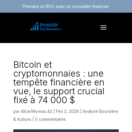
Prendre un RDV avec un conseiller financier
Bitcoin et
cryptomonnaies : une
tempête financière en
vue, le support crucial
fixé à 74 000 $
par
Alice.Moreau.42
|
Fév 2, 2026
|
Analyse Boursière
& Actions
|
0 commentaires