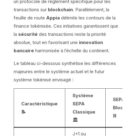
un protocole de règlement spécifique pour les
transactions sur
blockchain
. Parallèlement, la
feuille de route
Appia
délimite les contours de la
finance tokénisée. Ces initiatives garantissent que
la
sécurité
des transactions reste la priorité
absolue, tout en favorisant une
innovation
bancaire
harmonisée à l’échelle du continent.
Le tableau ci-dessous synthétise les différences
majeures entre le système actuel et le futur
système tokénisé envisagé :
Système
SEPA sur
Caractéristique
SEPA
Blockchai
📝
Classique
⛓️
🏛️
J+1 ou