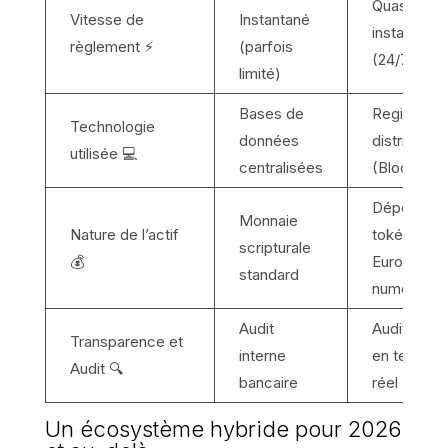
Quasi-
Vitesse de
Instantané
instantané
règlement ⚡
(parfois
(24/7)
limité)
Bases de
Registres
Technologie
données
distribués
utilisée 💻
centralisées
(Blockchai
Dépôts
Monnaie
Nature de l’actif
tokénisés 
scripturale
💰
Euro
standard
numérique
Audit
Auditabilité
Transparence et
interne
en temps
Audit 🔍
bancaire
réel
Un écosystème hybride pour 2026