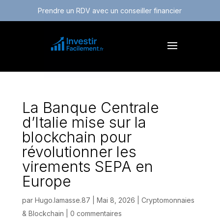
Prendre un RDV avec un conseiller financier
La Banque Centrale
d’Italie mise sur la
blockchain pour
révolutionner les
virements SEPA en
Europe
par
Hugo.lamasse.87
|
Mai 8, 2026
|
Cryptomonnaies
& Blockchain
|
0 commentaires