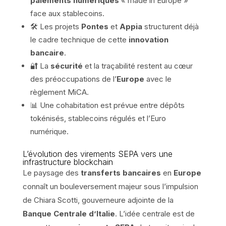
paiements numériques
« made in Europe »
face aux stablecoins.
🛠️ Les projets
Pontes
et
Appia
structurent déjà
le cadre technique de cette
innovation
bancaire
.
🔐 La
sécurité
et la traçabilité restent au cœur
des préoccupations de l’
Europe
avec le
règlement MiCA.
📊 Une cohabitation est prévue entre dépôts
tokénisés, stablecoins régulés et l’Euro
numérique.
L’évolution des virements SEPA vers une
infrastructure blockchain
Le paysage des
transferts bancaires
en
Europe
connaît un bouleversement majeur sous l’impulsion
de Chiara Scotti, gouverneure adjointe de la
Banque Centrale d’Italie
. L’idée centrale est de