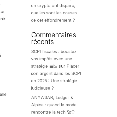
é
en crypto ont disparu,
sur
quelles sont les causes
nir
de cet effondrement ?
Commentaires
récents
SCPI fiscales : boostez
é
vos impôts avec une
stratégie 💼📉
sur
Placer
son argent dans les SCPI
en 2025 : Une stratégie
judicieuse ?
elle
ANYW3AR, Ledger &
Alpine : quand la mode
rencontre la tech 🚀👗