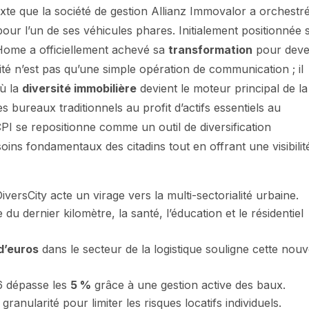
xte que la société de gestion Allianz Immovalor a orchestr
r l’un de ses véhicules phares. Initialement positionnée 
 Home a officiellement achevé sa
transformation
pour deve
ité n’est pas qu’une simple opération de communication ; il
ù la
diversité immobilière
devient le moteur principal de la
 bureaux traditionnels au profit d’actifs essentiels au
I se repositionne comme un outil de diversification
ns fondamentaux des citadins tout en offrant une visibilit
versCity acte un virage vers la multi-sectorialité urbaine.
e du dernier kilomètre, la santé, l’éducation et le résidentiel
 d’euros
dans le secteur de la logistique souligne cette nouv
26 dépasse les
5 %
grâce à une gestion active des baux.
 granularité pour limiter les risques locatifs individuels.