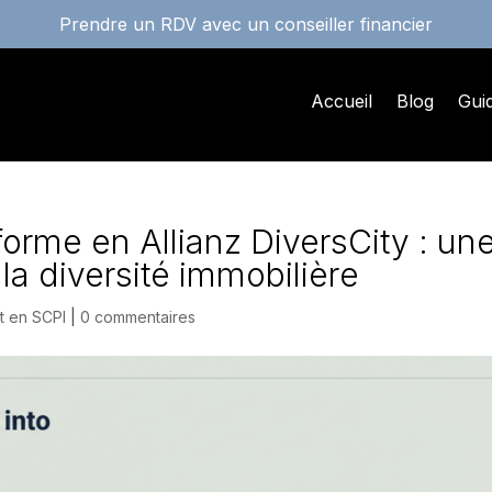
Prendre un RDV avec un conseiller financier
Accueil
Blog
Gui
orme en Allianz DiversCity : un
 la diversité immobilière
t en SCPI
|
0 commentaires