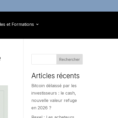
des et Formations
e
Rechercher
Articles récents
Bitcoin délaissé par les
investisseurs : le cash,
nouvelle valeur refuge
en 2026 ?
Rexel : Les acheteurs