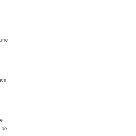
 une
nde
ce-
s de