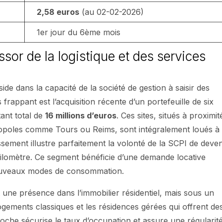
2,58 euros
(au 02-02-2026)
1er jour du 6ème mois
essor de la logistique et des services
ide dans la capacité de la société de gestion à saisir des
frappant est l’acquisition récente d’un portefeuille de six
ant total de
16 millions d’euros
. Ces sites, situés à proximit
tropoles comme Tours ou Reims, sont intégralement loués à
ssement illustre parfaitement la volonté de la SCPI de deven
 kilomètre. Ce segment bénéficie d’une demande locative
 nouveaux modes de consommation.
t une présence dans l’immobilier résidentiel, mais sous un
logements classiques et les résidences gérées qui offrent de
che sécurise le taux d’occupation et assure une régularit