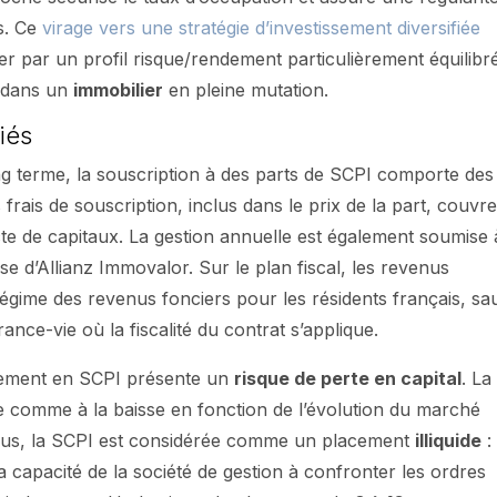
ls. Ce
virage vers une stratégie d’investissement diversifiée
uer par un profil risque/rendement particulièrement équilibr
é dans un
immobilier
en pleine mutation.
ciés
g terme, la souscription à des parts de SCPI comporte des
es frais de souscription, inclus dans le prix de la part, couvr
ecte de capitaux. La gestion annuelle est également soumise 
e d’Allianz Immovalor. Sur le plan fiscal, les revenus
égime des revenus fonciers pour les résidents français, sa
ance-vie où la fiscalité du contrat s’applique.
issement en SCPI présente un
risque de perte en capital
. La
se comme à la baisse en fonction de l’évolution du marché
 plus, la SCPI est considérée comme un placement
illiquide
: 
la capacité de la société de gestion à confronter les ordres