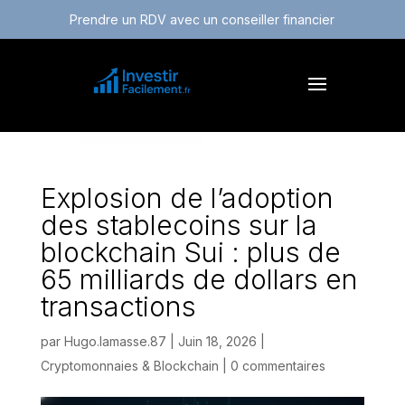
Prendre un RDV avec un conseiller financier
Explosion de l’adoption
des stablecoins sur la
blockchain Sui : plus de
65 milliards de dollars en
transactions
par
Hugo.lamasse.87
|
Juin 18, 2026
|
Cryptomonnaies & Blockchain
|
0 commentaires